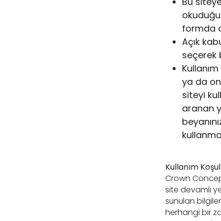
Bu siteye
okuduğunu
formda a
Açık kab
seçerek b
Kullanım
ya da on
siteyi ku
aranan ya
beyanını
kullanmay
Kullanım Koşull
Crown Concept 
site devamlı y
sunulan bilgil
herhangi bir z