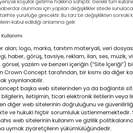
ni/ek koşullar getirme hakkına sahiptir. Gerekli tüm kullan
haberdar olunması için yapılan değişiklikler sitede sunulaca
tarihte yürürlüğe girecektir. Bu tarz bir değişiklikten sonraki 
ilerin kabul edildiği anlamına gelir.
n Kullanımı
r alan; logo, marka, tanıtım materyali, veri dosyası,
lgi, haber, görüş, tavsiye, reklam, ilan, ses, müzik, v
 görsel, yazılım ve benzeri içeriğin (“Site İçeriği”) bi
 Crown Concept tarafından, bir kısmı da diğer k
k yayınlanabilir.
ncept başka web sitelerinden ya da bağlantılı sit
bilgilerin, iletişimin, ticari elektronik iletilerin veya li
ilen diğer web sitelerinin doğruluğunu ve güvenilirli
e ve hukuki hiçbir sorumluluk üstlenmemektedir.
hıs web sitelerinin kullanım ve gizlilik politikaların
ına uymak ziyaretçilerın yükümlülüğündedir.