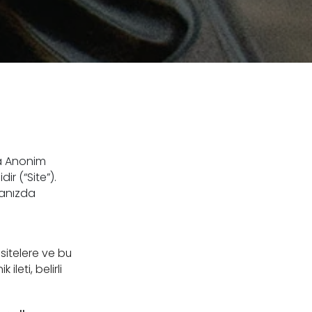
a Anonim
ir (“Site”).
ranızda
 sitelere ve bu
ileti, belirli