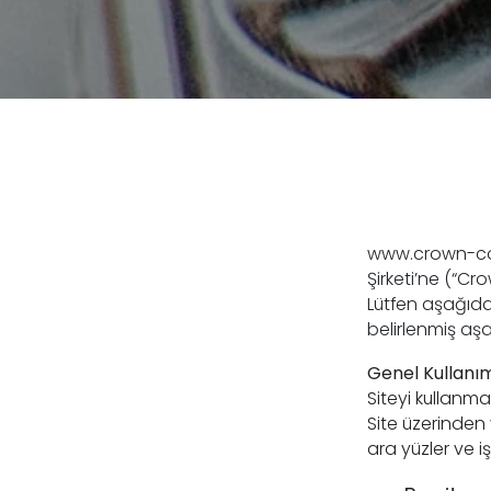
www.crown-co
Şirketi’ne (“Cr
Lütfen aşağıda
belirlenmiş aşa
Genel Kullanım
Siteyi kullanmay
Site üzerinden ve
ara yüzler ve i