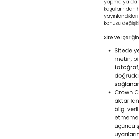
yapma ya da ye
koşullarından 
yayınlandıkları 
konusu değişikl
Site ve İçeriği
Sitede ye
metin, bi
fotoğraf,
doğrudan
sağlanara
Crown Co
aktarılan 
bilgi ver
etmemekt
üçüncü şa
uyarılar