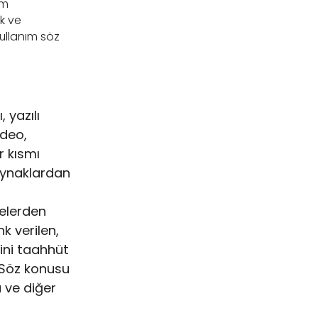
ım
k ve
kullanım söz
 yazılı
ideo,
r kısmı
aynaklardan
elerden
nk verilen,
ğini taahhüt
 Söz konusu
a ve diğer