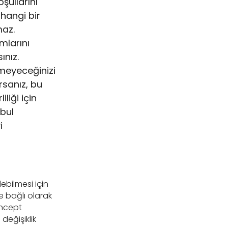
şullarını
hangi bir
maz.
mlarını
ınız.
emeyeceğinizi
rsanız, bu
liği için
abul
i
ebilmesi için
e bağlı olarak
oncept
eğişiklik