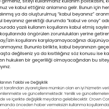
 girmeniz, siteyi kullanmanız kullanım politikasını, ko
z ve kabul ettiğiniz anlamına gelir. Bunun için her
lınmış ya da oluşturulmuş “kabul beyanınız” aran
ul beyanınız gerektiği durumda “kabul ve onay” adı
urada yazılı kullanım koşullarını kabul etmiş sayılırs
 koşullarında öngörülen zorunlulukları yerine getir
ay/izin koşullarını karşılayamayacağınızı düşünüyo
llanmayınız. Bununla birlikte, kabul beyanınızın geçerli
şta değilseniz ya da kısıtlılığınız söz konusu ise k
zın hukuken bir geçerliliği olmayacağından bu sitey
ınız.
arının Takibi ve Değişiklik
tarafından ziyaretçilere mümkün olan en iyi hizmetin veril
enilenmekte ve güncellenmektedir. Yenilik ve güncellemeler
erde ve içerikte değişiklik meydana gelebilecektir. Crown C
amanda önceden haber vermeksizin kullanma koşullarında d