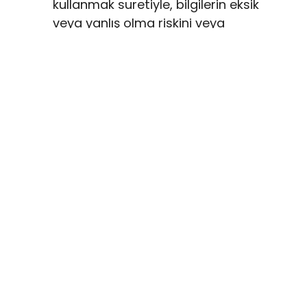
kullanmak suretiyle, bilgilerin eksik
veya yanlış olma riskini veya
gereksinimlerinizi veya taleplerinizi
karşılamama riskini kabul etmiş
olursunuz.
Sorumluluğun reddi
Crown Concept ya da içerik
sağlayıcılarımız sizin siteye
erişmenizden veya siteye erişim
sağlayamamanızdan kaynaklanan
veya sitede yer alan herhangi bir
bilgiyi esas almanızdan kaynaklanan
hiçbir zarar veya kayıptan sorumlu
değildir. Crown Concept doğrudan,
dolaylı, arızi, netice kabilinden
doğan, cezai tazminat gerektiren ve